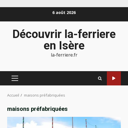
Aller
6 août 2026
au
contenu
Découvrir la-ferriere
en Isère
la-ferriere.fr
MENU
PRINCIPAL
Accueil
maisons préfabriquées
maisons préfabriquées