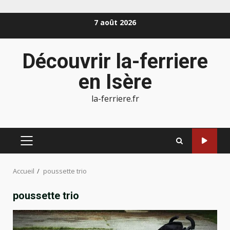
Aller
7 août 2026
au
contenu
Découvrir la-ferriere
en Isère
la-ferriere.fr
MENU
PRINCIPAL
Accueil
poussette trio
poussette trio