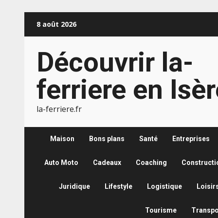
Aller
8 août 2026
au
contenu
Découvrir la-
ferriere en Isè
la-ferriere.fr
Maison
Bons plans
Santé
Entreprises
Auto Moto
Cadeaux
Coaching
Constructi
Juridique
Lifestyle
Logistique
Loisir
Tourisme
Transpo