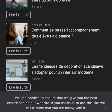
sites du sol indonésien
Sarah
Lire la suite
COACHING
Comment se passe l’accompagnement
des élèves à distance ?
Joel
Lire la suite
MAISON
Les tendances de décoration scandinave
à adopter pour un intérieur moderne
Marise
Lire la suite
We use cookies to ensure that we give you the best
experience on our website. If you continue to use this site we
Copyright © All rights reserved.
|
DarkNews
par AF
will assume that you are happy with it.