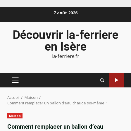
Aller
7 août 2026
au
contenu
Découvrir la-ferriere
en Isère
la-ferriere.fr
MENU
PRINCIPAL
Accueil
Maison
Comment remplacer un ballon d’eau chaude soi-même ?
Maison
Comment remplacer un ballon d’eau