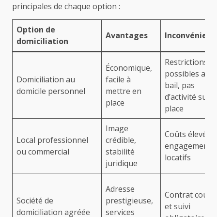
principales de chaque option :
Option de
Avantages
Inconvénient
domiciliation
Restrictions
Économique,
possibles avec
Domiciliation au
facile à
bail, pas
domicile personnel
mettre en
d’activité sur
place
place
Image
Coûts élevés,
Local professionnel
crédible,
engagements
ou commercial
stabilité
locatifs
juridique
Adresse
Contrat court
Société de
prestigieuse,
et suivi
domiciliation agréée
services