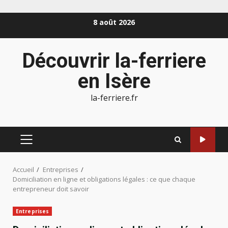
Aller
8 août 2026
au
contenu
Découvrir la-ferriere
en Isère
la-ferriere.fr
MENU
PRINCIPAL
Accueil
Entreprises
Domiciliation en ligne et obligations légales : ce que chaque
entrepreneur doit savoir
Entreprises