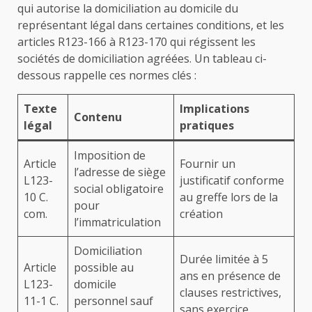
qui autorise la domiciliation au domicile du
représentant légal dans certaines conditions, et les
articles R123-166 à R123-170 qui régissent les
sociétés de domiciliation agréées. Un tableau ci-
dessous rappelle ces normes clés :
Texte
Implications
Contenu
légal
pratiques
Imposition de
Article
Fournir un
l’adresse de siège
L123-
justificatif conforme
social obligatoire
10 C.
au greffe lors de la
pour
com.
création
l’immatriculation
Domiciliation
Durée limitée à 5
Article
possible au
ans en présence de
L123-
domicile
clauses restrictives,
11-1 C.
personnel sauf
sans exercice