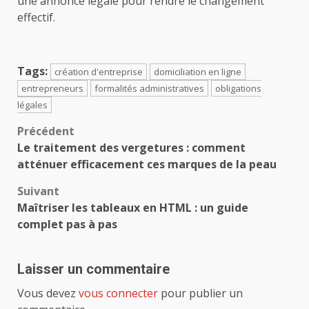
une annonce légale pour rendre le changement
effectif.
Tags:
création d'entreprise
domiciliation en ligne
entrepreneurs
formalités administratives
obligations
légales
Navigation
Précédent
Le traitement des vergetures : comment
d’article
atténuer efficacement ces marques de la peau
Suivant
Maîtriser les tableaux en HTML : un guide
complet pas à pas
Laisser un commentaire
Vous devez
vous connecter
pour publier un