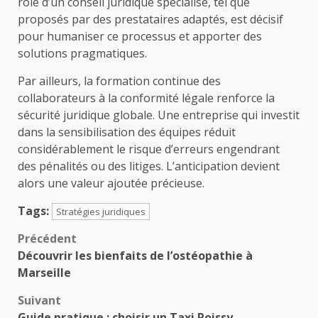
rôle d’un conseil juridique spécialisé, tel que
proposés par des prestataires adaptés, est décisif
pour humaniser ce processus et apporter des
solutions pragmatiques.
Par ailleurs, la formation continue des
collaborateurs à la conformité légale renforce la
sécurité juridique globale. Une entreprise qui investit
dans la sensibilisation des équipes réduit
considérablement le risque d’erreurs engendrant
des pénalités ou des litiges. L’anticipation devient
alors une valeur ajoutée précieuse.
Tags:
Stratégies juridiques
Navigation
Précédent
Découvrir les bienfaits de l’ostéopathie à
d’article
Marseille
Suivant
Guide pratique : choisir un Taxi Roissy