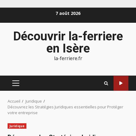
Aller
7 août 2026
au
contenu
Découvrir la-ferriere
en Isère
la-ferriere.fr
MENU
PRINCIPAL
Accueil
Juridique
Découvrez les Stratégies Juridiques essentielles pour Protéger
votre entreprise
Juridique