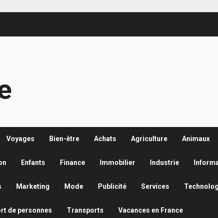
re
Voyages
Bien-être
Achats
Agriculture
Animaux
on
Enfants
Finance
Immobilier
Industrie
Inform
s
Marketing
Mode
Publicité
Services
Technolog
rt de personnes
Transports
Vacances en France