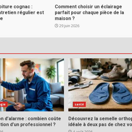
oiture cognac :
Comment choisir un éclairage
ntretien régulier est
parfait pour chaque pièce de la
le
maison ?
29 juin 2026
ogie
santé
ion d’alarme : combien coûte
Découvrez la semelle ortho
ntion d’un professionnel ?
idéale à deux pas de chez v
26
4 août 2026