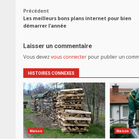
Navigation
Précédent
Les meilleurs bons plans internet pour bien
d’article
démarrer l’année
Laisser un commentaire
Vous devez
vous connecter
pour publier un comm
HISTOIRES CONNEXES
Maison
Maison