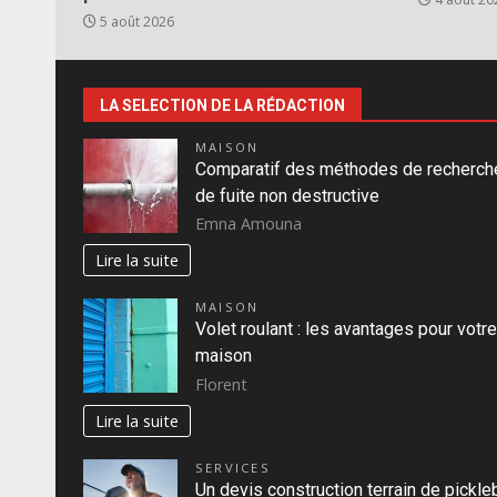
5 août 2026
LA SELECTION DE LA RÉDACTION
MAISON
Comparatif des méthodes de recherch
de fuite non destructive
Emna Amouna
Lire la suite
MAISON
Volet roulant : les avantages pour votre
maison
Florent
Lire la suite
SERVICES
Un devis construction terrain de pickleb