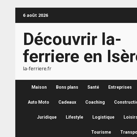
Aller
6 août 2026
au
contenu
Découvrir la-
ferriere en Isè
la-ferriere.fr
Maison
Bons plans
Santé
Entreprises
Auto Moto
Cadeaux
Coaching
Constructi
Juridique
Lifestyle
Logistique
Loisir
Tourisme
Transpo