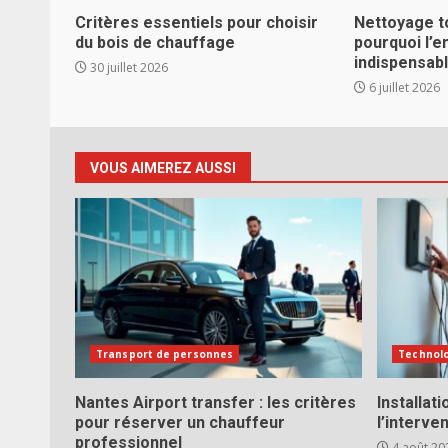
Critères essentiels pour choisir
Nettoyage t
du bois de chauffage
pourquoi l’e
indispensab
30 juillet 2026
6 juillet 2026
VOUS AIMEREZ AUSSI
Transport de personnes
Technol
Nantes Airport transfer : les critères
Installat
pour réserver un chauffeur
l’interve
professionnel
4 août 20