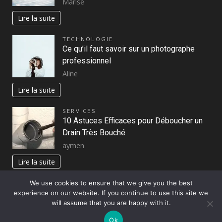
Marise
Lire la suite
TECHNOLOGIE
Ce qu’il faut savoir sur un photographe
professionnel
Aline
Lire la suite
SERVICES
10 Astuces Efficaces pour Déboucher un
Drain Très Bouché
aymen
Lire la suite
We use cookies to ensure that we give you the best
experience on our website. If you continue to use this site we
Copyright © All rights reserved.
|
DarkNews
par AF
will assume that you are happy with it.
themes
Ok