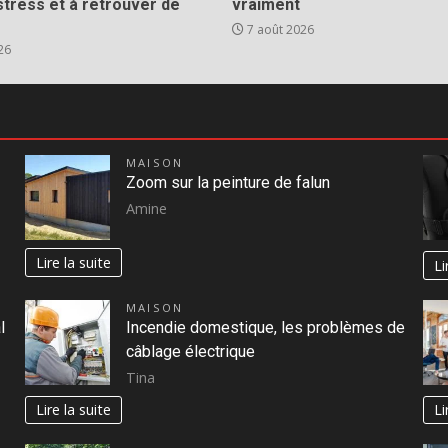
stress et à retrouver de
vraiment
7 août 2026
26
MAISON
Zoom sur la peinture de falun
Amine
Lire la suite
Li
MAISON
l
Incendie domestique, les problèmes de
câblage électrique
Tina
Lire la suite
Li