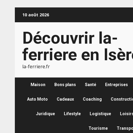
Aller
10 août 2026
au
contenu
Découvrir la-
ferriere en Isè
la-ferriere.fr
Maison
Bons plans
Santé
Entreprises
Auto Moto
Cadeaux
Coaching
Constructi
Juridique
Lifestyle
Logistique
Loisir
Tourisme
Transpo