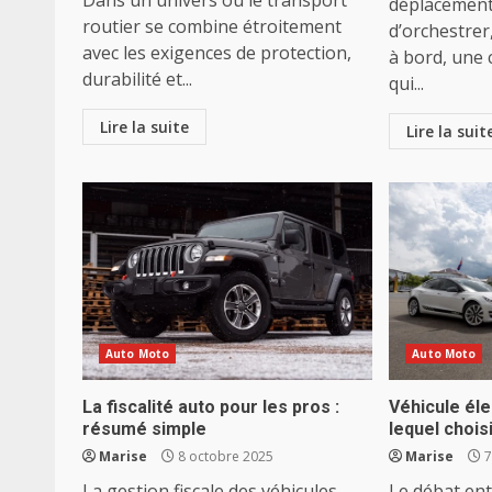
Dans un univers où le transport
déplacemen
routier se combine étroitement
d’orchestrer
avec les exigences de protection,
à bord, une 
durabilité et...
qui...
Lire la suite
Lire la suit
Auto Moto
Auto Moto
La fiscalité auto pour les pros :
Véhicule éle
résumé simple
lequel chois
Marise
8 octobre 2025
Marise
7
La gestion fiscale des véhicules
Le débat ent