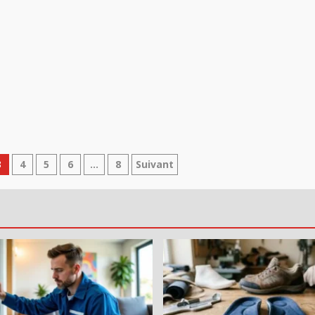
3
4
5
6
…
8
Suivant