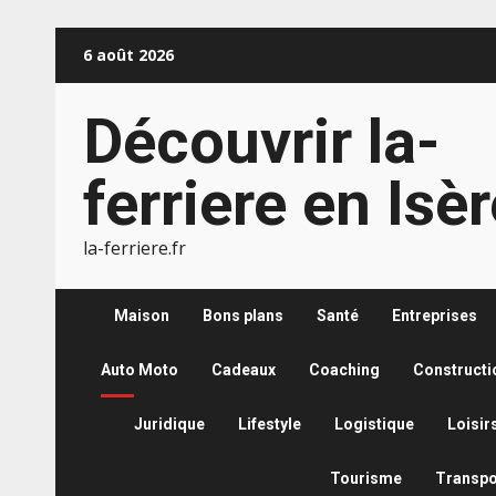
Aller
6 août 2026
au
contenu
Découvrir la-
ferriere en Isè
la-ferriere.fr
Maison
Bons plans
Santé
Entreprises
Auto Moto
Cadeaux
Coaching
Constructi
Juridique
Lifestyle
Logistique
Loisir
Tourisme
Transpo