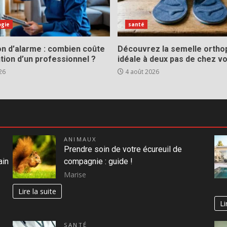
ogie
santé
ion d’alarme : combien coûte
Découvrez la semelle ortho
ntion d’un professionnel ?
idéale à deux pas de chez v
26
4 août 2026
ANIMAUX
Prendre soin de votre écureuil de
ain
compagnie : guide !
Marise
Lire la suite
Li
SANTÉ