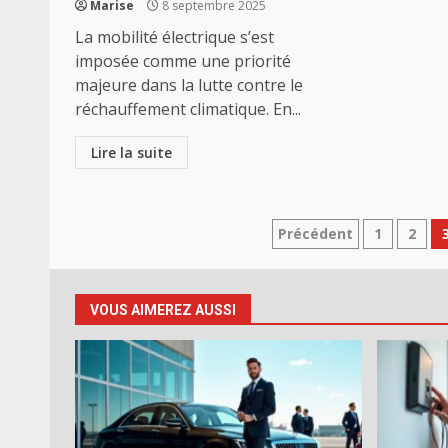
Marise
8 septembre 2025
La mobilité électrique s’est
imposée comme une priorité
majeure dans la lutte contre le
réchauffement climatique. En...
Lire la suite
Pagination
Précédent
1
2
des
publications
VOUS AIMEREZ AUSSI