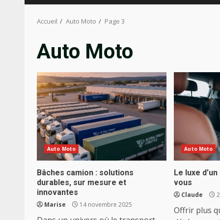
Accueil
Auto Moto
Page 3
Auto Moto
Auto Moto
Auto Moto
Bâches camion : solutions
Le luxe d’un
durables, sur mesure et
vous
innovantes
Claude
2
Marise
14 novembre 2025
Offrir plus 