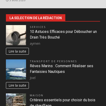
3 août 2026
LA SELECTION DE LA RÉDACTION
SERVICES
10 Astuces Efficaces pour Déboucher un
Drain Très Bouché
aymen
Lire la suite
TRANSPORT DE PERSONNES
Rêves Marins : Comment Réaliser ses
Fantaisies Nautiques
Joel
Lire la suite
MAISON
Critères essentiels pour choisir du bois
de chauffage