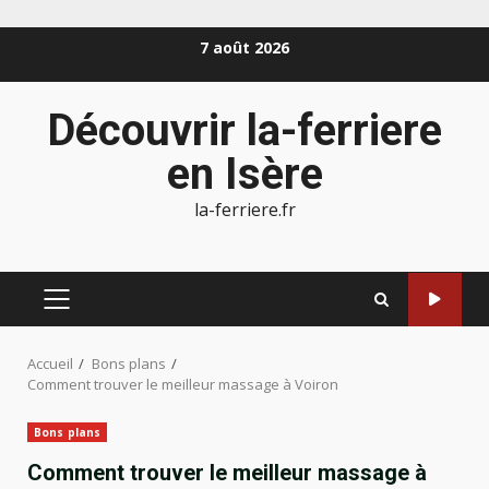
Aller
7 août 2026
au
contenu
Découvrir la-ferriere
en Isère
la-ferriere.fr
MENU
PRINCIPAL
Accueil
Bons plans
Comment trouver le meilleur massage à Voiron
Bons plans
Comment trouver le meilleur massage à