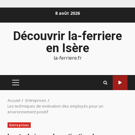
Aller
8 août 2026
au
contenu
Découvrir la-ferriere
en Isère
la-ferriere.fr
MENU
PRINCIPAL
Accueil
Entreprises
Les techniques de motivation des employés pour un
environnement positif
Entreprises