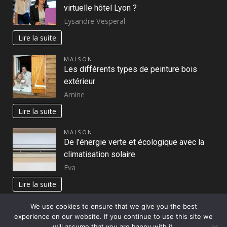
virtuelle hôtel Lyon ?
Lysandre Vesperal
Lire la suite
MAISON
Les différents types de peinture bois
extérieur
Amine
Lire la suite
MAISON
De l’énergie verte et écologique avec la
climatisation solaire
Eva
Lire la suite
We use cookies to ensure that we give you the best
experience on our website. If you continue to use this site we
Copyright © All rights reserved.
|
DarkNews
par AF
will assume that you are happy with it.