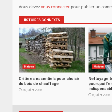
Vous devez
vous connecter
pour publier un comm
HISTOIRES CONNEXES
Maison
Maison
Critères essentiels pour choisir
Nettoyage t
du bois de chauffage
pourquoi l’e
indispensab
30 juillet 2026
6 juillet 2026