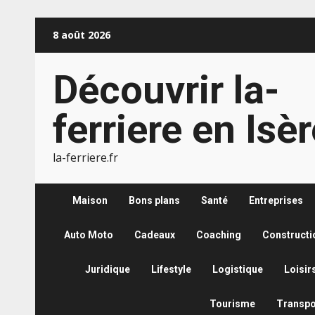
Aller
8 août 2026
au
contenu
Découvrir la-
ferriere en Isè
la-ferriere.fr
Maison
Bons plans
Santé
Entreprises
Auto Moto
Cadeaux
Coaching
Constructi
Juridique
Lifestyle
Logistique
Loisir
Tourisme
Transpo